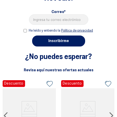
8
.
gel
9
.
gel kayano 14
Correo*
10
.
1130
He leído y entiendo la
Política de privacidad
Inscribirme
¿No puedes esperar?
Revisa aquí nuestras ofertas actuales
Descuento
Descuento