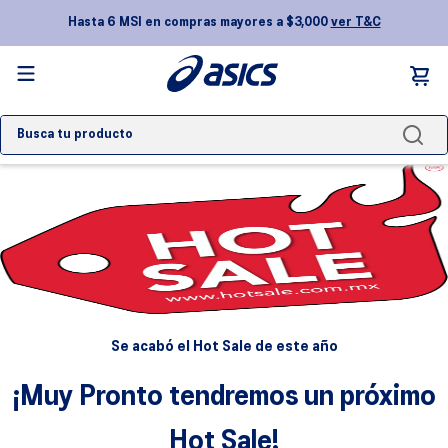
Hasta 6 MSI en compras mayores a $3,000
ver T&C
Busca tu producto
TÉRMINOS MÁS BUSCADOS
1
.
novablast 5
2
.
gel kayano
3
.
nimbus
4
.
gel 1130
5
.
gel nyc
Se acabó el Hot Sale de este año
6
.
gel-nimbus
¡Muy Pronto tendremos un próximo
7
.
superblast
Hot Sale!