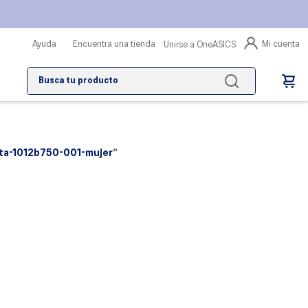
Mi cuenta
Ayuda
Encuentra una tienda
Unirse a OneASICS
Busca tu producto
nta-1012b750-001-mujer
"