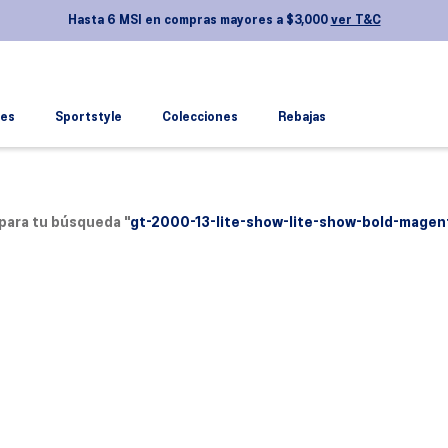
Hasta 6 MSI en compras mayores a $3,000
ver T&C
es
Sportstyle
Colecciones
Rebajas
TÉRMINOS MÁS BUSCADOS
1
.
novablast 5
2
.
gel kayano
para tu búsqueda "
gt-2000-13-lite-show-lite-show-bold-mage
3
.
nimbus
4
.
gel 1130
5
.
gel nyc
6
.
gel-nimbus
7
.
superblast
8
.
gel