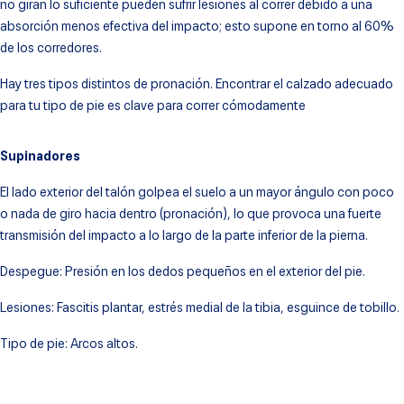
8
.
gel
no giran lo suficiente pueden sufrir lesiones al correr debido a una
absorción menos efectiva del impacto; esto supone en torno al 60%
9
.
gel kayano 14
de los corredores.
10
.
1130
Hay tres tipos distintos de pronación. Encontrar el calzado adecuado
para tu tipo de pie es clave para correr cómodamente
Supinadores
El lado exterior del talón golpea el suelo a un mayor ángulo con poco
o nada de giro hacia dentro (pronación), lo que provoca una fuerte
transmisión del impacto a lo largo de la parte inferior de la pierna.
Despegue: Presión en los dedos pequeños en el exterior del pie.
Lesiones: Fascitis plantar, estrés medial de la tibia, esguince de tobillo.
Tipo de pie: Arcos altos.