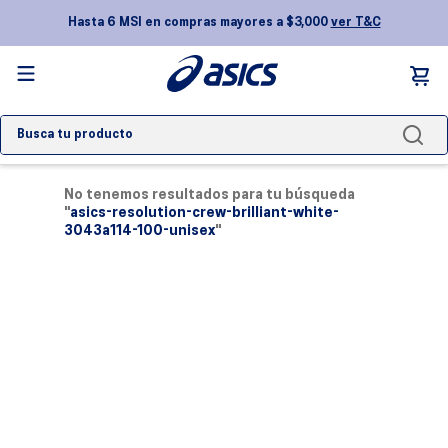
Hasta 6 MSI en compras mayores a $3,000
ver T&C
Busca tu producto
TÉRMINOS MÁS BUSCADOS
No tenemos resultados para tu búsqueda
1
.
novablast 5
"
asics-resolution-crew-brilliant-white-
3043a114-100-unisex
"
2
.
gel kayano
3
.
nimbus
4
.
gel 1130
5
.
gel nyc
6
.
gel-nimbus
7
.
superblast