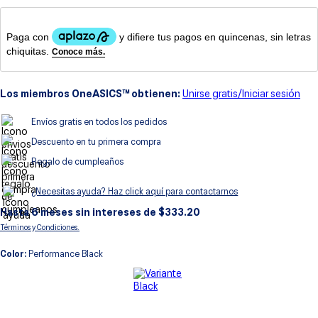
8
.
gel
9
.
gel kayano 14
10
.
1130
Los miembros OneASICS™ obtienen:
Unirse gratis/Iniciar sesión
Envíos gratis en todos los pedidos
Descuento en tu primera compra
Regalo de cumpleaños
¿Necesitas ayuda? Haz click aquí para contactarnos
Hasta
6
meses sin intereses de $
333.20
Términos y Condiciones.
Color:
Performance Black