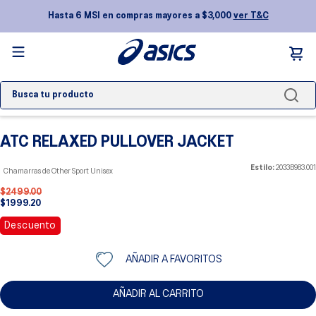
Hasta 6 MSI en compras mayores a $3,000
ver T&C
Busca tu producto
TÉRMINOS MÁS BUSCADOS
ATC RELAXED PULLOVER JACKET
1
.
novablast 5
2
.
gel kayano
Estilo:
2033B983.001
Chamarras de Other Sport Unisex
$
2499
.
00
3
.
nimbus
$
1999
.
20
4
.
gel 1130
Descuento
5
.
gel nyc
AÑADIR A FAVORITOS
6
.
gel-nimbus
7
.
superblast
AÑADIR AL CARRITO