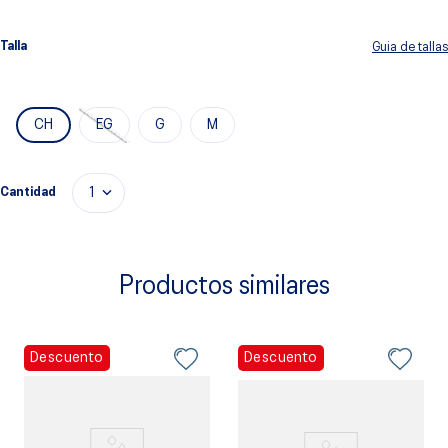
Talla
Guia de tallas
CH
EG
G
M
Cantidad
1
Productos similares
Descuento
Descuento