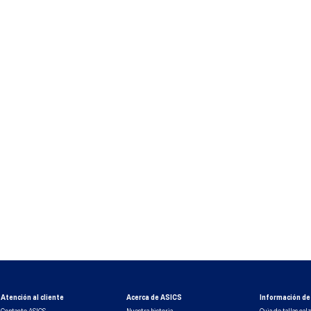
9
.
gel kayano 14
10
.
1130
Atención al cliente
Acerca de ASICS
Información de 