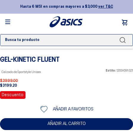
Hasta 6 MSI en compras mayores a $3,000
ver T&C
Busca tu producto
TÉRMINOS MÁS BUSCADOS
GEL-KINETIC FLUENT
1
.
novablast 5
2
.
gel kayano
Estilo:
1203A591.021
Calzado de Sportstyle Unisex
$
3999
.
00
3
.
nimbus
$
3199
.
20
4
.
gel 1130
Descuento
5
.
gel nyc
AÑADIR A FAVORITOS
6
.
gel-nimbus
7
.
superblast
AÑADIR AL CARRITO