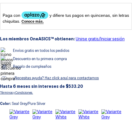
8
.
gel
9
.
gel kayano 14
10
.
1130
Los miembros OneASICS™ obtienen:
Unirse gratis/Iniciar sesión
Envíos gratis en todos los pedidos
Descuento en tu primera compra
Regalo de cumpleaños
¿Necesitas ayuda? Haz click aquí para contactarnos
Hasta
6
meses sin intereses de $
533.20
Términos y Condiciones.
Color:
Seal Grey/Pure Silver