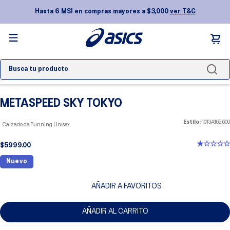
Hasta 6 MSI en compras mayores a $3,000
ver T&C
Busca tu producto
TÉRMINOS MÁS BUSCADOS
METASPEED SKY TOKYO
1
.
novablast 5
2
.
gel kayano
Estilo:
1013A162.600
Calzado de Running Unisex
3
.
nimbus
★
☆
☆
☆
☆
$
5999
.
00
4
.
gel 1130
Nuevo
5
.
gel nyc
AÑADIR A FAVORITOS
6
.
gel-nimbus
AÑADIR AL CARRITO
7
.
superblast