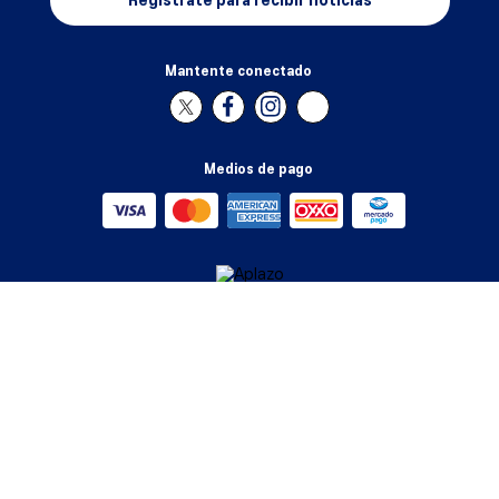
Regístrate para recibir noticias
Mantente conectado
Medios de pago
Atención al cliente
+
Acerca de ASICS
+
Información de tallas
+
Suscripción a OneASICS™
+
Aviso de Privacidad (Actualizada)