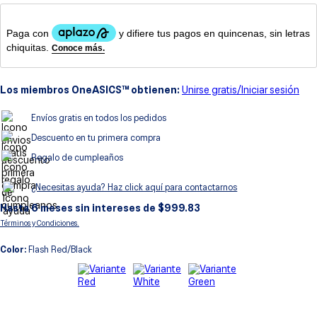
8
.
gel
9
.
gel kayano 14
10
.
1130
Los miembros OneASICS™ obtienen:
Unirse gratis/Iniciar sesión
Envíos gratis en todos los pedidos
Descuento en tu primera compra
Regalo de cumpleaños
¿Necesitas ayuda? Haz click aquí para contactarnos
Hasta
6
meses sin intereses de $
999.83
Términos y Condiciones.
Color:
Flash Red/Black