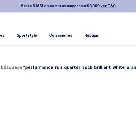
Hasta 6 MSI en compras mayores a $3,000
ver T&C
es
Sportstyle
Colecciones
Rebajas
TÉRMINOS MÁS BUSCADOS
1
.
novablast 5
2
.
gel kayano
u búsqueda "
performance-run-quarter-sock-brilliant-white-ora
3
.
nimbus
4
.
gel 1130
5
.
gel nyc
6
.
gel-nimbus
7
.
superblast
8
.
gel