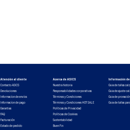
9
.
gel kayano 14
10
.
1130
Atención al cliente
Acerca de ASICS
Información de 
Contacto ASICS
Nuestra historia
Guia de tallas cal
Devoluciones
Responsabilidades corporativas
Guia de ajuste ca
Informacíon de envíos
Términos y Condiciones
Guia de pronació
Informacíon de pago
Términos y Condiciones HOT SALE
Guia de tallas par
Garantias
Políticas de Privacidad
FAQ
Políticas de Cookies
Facturación
Sustentabilidad
Estado de pedido
Buen Fin