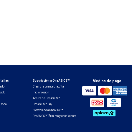
tallas
Suscripción a OneASICS™
Medios de pago
zado
Crear una cuenta gratuita
lzado
Iniciar sesión
n
Acerca de OneASICS™
a ropa
OneASICS™ FAQ
Bienvenido a OneASICS™
OneASICS™ Términos y condiciones