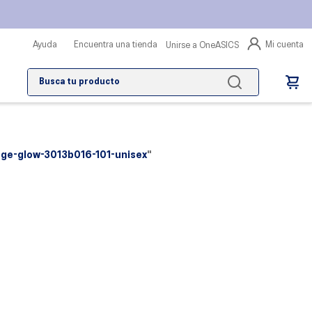
Mi cuenta
Ayuda
Encuentra una tienda
Unirse a OneASICS
Busca tu producto
nge-glow-3013b016-101-unisex
"